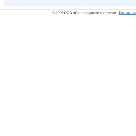
tashNatali
козерож
© 2026 ООО «Сеть городских порталов» ·
Реклама н
ДЖИНСА
Ежоно
КсюшаКай
Моран
Тюня
Веснуш