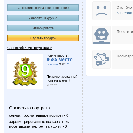
FunFlower
Inna73
Этот блог
Отправить приватное сообщение
блогеров
.
Добавить в друзья
Игнорировать
Miledy
Nutka
Посетит
Сделать подарок
Саровский Клуб Покупателей
Selana
Sm@il
популярность:
Посмотре
8685 место
рейтинг
3819
?
Привилегированный
пользователь
9
belkastrelka
confess
уровня
Статистика портрета:
mapiks
maxijaz
сейчас просматривают портрет - 0
зарегистрированные пользователи
посетившие портрет за 7 дней - 0